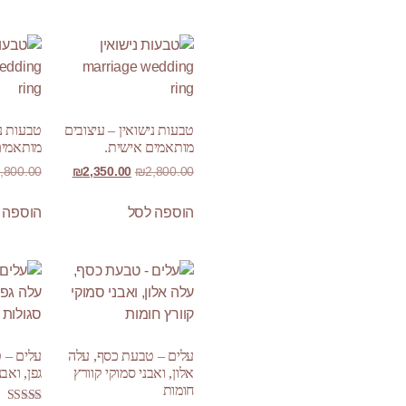
Custom Jewelry
WATCH IT
טבעות נישואין – עיצובים
טבעות ני
מותאמים אישית.
מותאמים
,800.00
₪
2,350.00
₪
2,800.00
הוספה לסל
הוספה 
עלים – טבעת כסף, עלה
עלים – 
אלון, ואבני סמוקי קוורץ
גפן, ואב
חומות