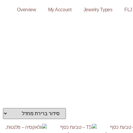
Overview
My Account
Jewelry Types
FLJ 