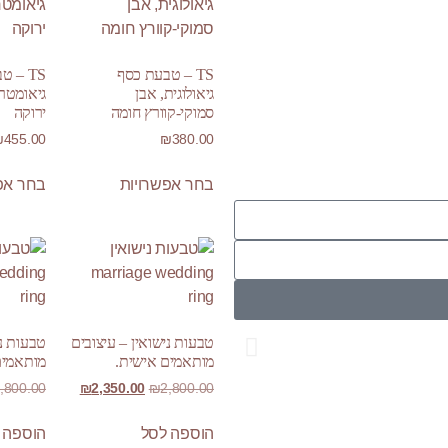
TS – טבעת כסף
TS – 
גיאולוגית, אבן
גיאומטר
סמוקי-קוורץ חומה
ירוקה
₪
455.00
₪
380.00
בחר אפשרויות
בחר אפ
טבעות נישואין – עיצובים
טבעות ני
מותאמים אישית.
מותאמים
,800.00
₪
2,350.00
₪
2,800.00
Your Dreams
הוספה לסל
הוספה 