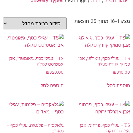
עמוד הבית
/
חנות
/
/ Earrings
Jewelry Types
מציג 1–16 מתוך 25 תוצאות
TS – עגילי כסף, גיאולוגי, אבן
TS – עגילי כסף, גיאומטרי, אבן
סמוקי קוורץ סגולה
אמטיסט סגולה
₪
320.00
₪
310.00
הוספה לסל
הוספה לסל
TS – עגילי כסף, פרחוני, אבן
גלאקסיה – פלנטות, עגילי כסף –
אמרלד ירוקה
מאדים