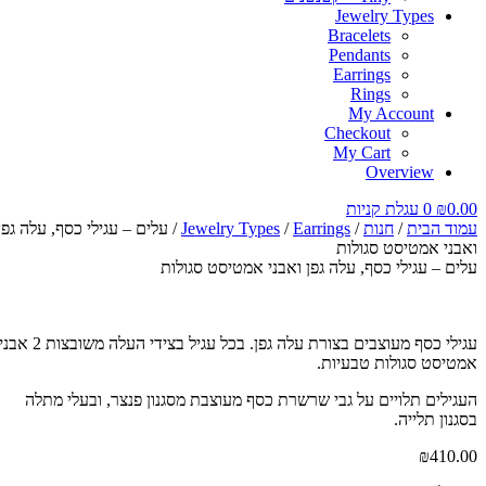
Jewelry Types
Bracelets
Pendants
Earrings
Rings
My Account
Checkout
My Cart
Overview
0.00
₪
0
עגלת קניות
עמוד הבית
/
חנות
/
Earrings
/
Jewelry Types
/ עלים – עגילי כסף, עלה גפן
ואבני אמטיסט סגולות
עלים – עגילי כסף, עלה גפן ואבני אמטיסט סגולות
עגילי כסף מעוצבים בצורת עלה גפן. בכל עגיל בצידי העלה משובצות 2 אבני
אמטיסט סגולות טבעיות.
העגילים תלויים על גבי שרשרת כסף מעוצבת מסגנון פנצר, ובעלי מתלה
בסגנון תלייה.
₪
410.00