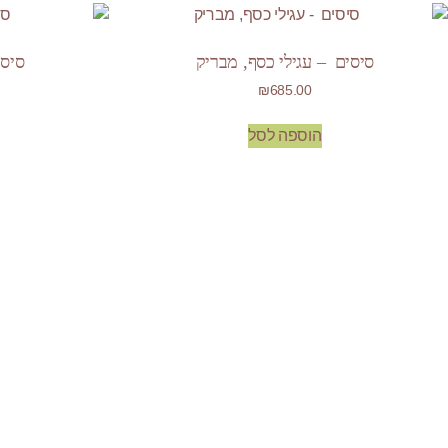
סיסים – עגילי כסף, מבריק
סיסי
₪
685.00
הוספה לסל