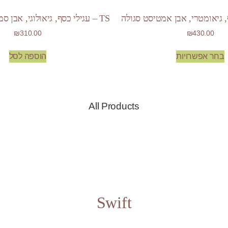
TS – עגילי כסף, גיאולוגי, אבן סמוקי קוורץ סגולה
₪
310.00
₪
430.00
בחר אפשרויות
הוספה לסל
All Products
Swift