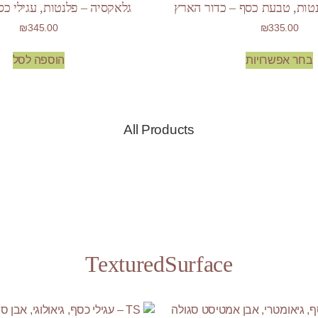
טות, טבעת כסף – כדור הארץ
גלאקסיה – פלנטות, עגילי כ
₪
345.00
₪
335.00
בחר אפשרויות
הוספה לסל
All Products
TexturedSurface