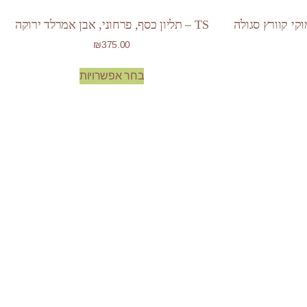
TS – תליון כסף, פרחוני, אבן אמרלד ירוקה
₪
375.00
בחר אפשרויות