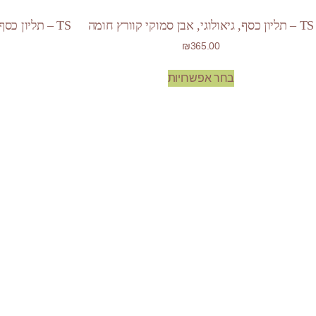
TS – תליון כסף, גיאולוגי, אבן סמוקי קוורץ חומה
TS – תליון כסף, גיאומטרי, אבן אמטיסט סגולה
₪
365.00
בחר אפשרויות