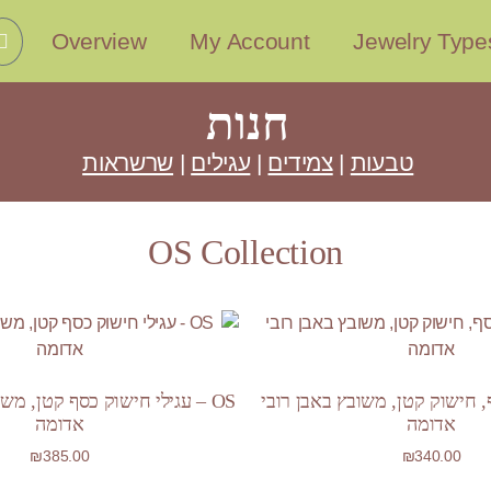
Overview
My Account
Jewelry Type
חנות
טבעות
|
צמידים
|
עגילים
|
שרשראות
OS Collection
ף, חישוק קטן, משובץ באבן רובי
OS – עגילי חישוק כסף קטן, מש
אדומה
אדומה
₪
385.00
₪
340.00