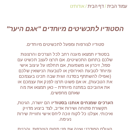
עמוד הבית
/
דף הבית
/ אודותינו
הסטודיו לתכשיטים מיוחדים
"אגם היער"
סטודיו לצורפות ומפעל לתכשיטים מיוחדים.
בסטודיו תמצאו מענה רחב לכל הצרכים והרצונות
שלכם בתחום התכשיטים. אם תרצו לעצב תכשיט עם
סמל, זיכרון או משמעות, אם תחלמו על עיצוב אישי
ומיוחד לטבעת האירוסין או לטבעות הנישואין שלכם
(ואפילו להשתתף בסדנה זוגית שבה תכינו בעצמכם
את הטבעות), או אם פשוט תרצו לפנק את עצמכם או
את אהוביכם במתנה מיוחדת – כאן תמצאו את מה
שאתם מחפשים.
הערכים שמנחים אותנו בסטודיו
הם יושרה, הגינות,
תקשורת פתוחה ושירות אדיב, לצד ביצוע מדויק
ואיכותי. אצלנו כל לקוח זוכה ליחס אישי וחוויית שירות
נעימה.
העולם המודרני שינה את פני תחום הצורפות, והכניס