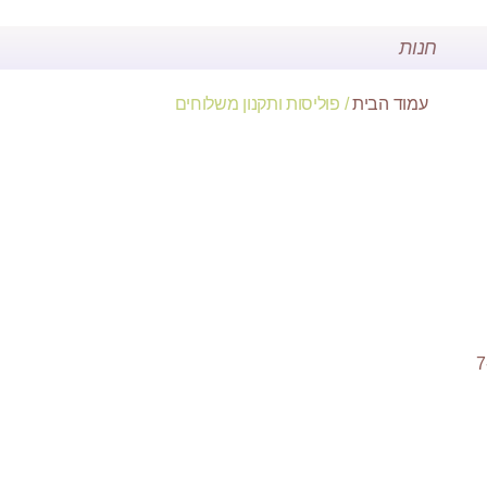
חנות
עמוד הבית
/ פוליסות ותקנון משלוחים
 תלוי לפי מורכבות העיצוב . בדרך כלל מרגע סיום שלב העיצוב (מודל), לתכשיט יידרשו בין 7-