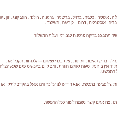
 איטליה , בלגיה , ברזיל , בריטניה , גרמניה , הולנד , הונג קונג , יוון , יפן
שבדיה , אוסטרליה , דרום – קוריאה , תאילנד .
ישה תתבצע בדיקה פרטנית לגבי זמן ועלות המשלוח.
ליך בדיקת איכות ותקינות , זאת בכדי שאתם – הלקוחות תקבלו את
יד ועין בוחנת , טעות לעולם חוזרת , ואם קיים בתכשיט פגם שלא הצלחנ
 התכשיט.
של פגיעה בתכשיט, אנא הודיעו לנו על כך ואנו נפעל בהקדם לתיקון או
ו , צרו אתנו קשר ונשמח לעזור ככל האפשר.