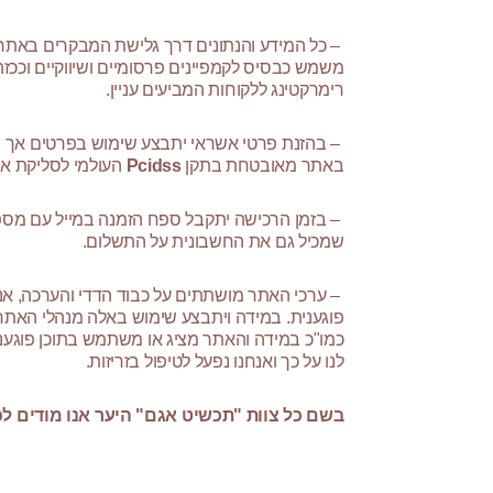
– כל המידע והנתונים דרך גלישת המבקרים באתר
משמש כבסיס לקמפיינים פרסומיים ושיווקיים וככזה
רימרקטינג ללקוחות המביעים עניין.
– בהזנת פרטי אשראי יתבצע שימוש בפרטים אך ו
באתר מאובטחת בתקן
Pcidss
העולמי לסליקת אש
– בזמן הרכישה יתקבל ספח הזמנה במייל עם מספר 
שמכיל גם את החשבונית על התשלום.
– ערכי האתר מושתתים על כבוד הדדי והערכה, א
פוגענית. במידה ויתבצע שימוש באלה מנהלי הא
כמו"כ במידה והאתר מציג או משתמש בתוכן פוגעני 
לנו על כך ואנחנו נפעל לטיפול בזריזות.
בשם כל צוות "תכשיט אגם" היער אנו מודים לכ