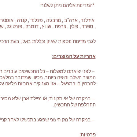
*המדינות אליהם ניתן לשלוח:
אירלנד , ארה"ב , נורבגיה , פינלנד , קנדה , אוסטרליה ,
, ספרד , פולין , צרפת , שוויץ , דנמרק , פורטוגל , 
לגבי מדינות נוספות שאינן נכללות באלו, בעת הרכ
אחריות על המוצרים:
– לפני יציאתם למשלוח – כל התכשיטים עוברים תה
המוצר השלם והיפה ביותר. מכיוון שמדובר במלאכת 
להבחין בו במפעל – אנו מעניקים אחריות מלאה על
– במקרה של אי-תקינות, או נפילת אבן שלא מסיבות 
ההחלפה של התכשיט.
– במקרה של נזק חיצוני שפגע בתכשיט לאחר קניית
פרטיות: