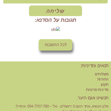
שליחה
תגובות על הסדנא:
לכל התגובות
תנאים ומדיניות:
משלוחים
החזרות
תקנון
מדיניות פרטיות
תכשיט אגם היער.
מלון הנשיא, אחד-העם 3 ירושלים. טל' – 054-7707-780 אימייל: