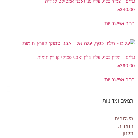
עלים – צמיד כסף, עלה גפן ואבני אמטיסט סגולות
₪
340.00
בחר אפשרויות
עלים – תליון כסף, עלה אלון ואבני סמוקי קוורץ חומות
₪
360.00
בחר אפשרויות
תנאים ומדיניות:
Os Collection
New on Store
משלוחים
החזרות
תקנון
SHOP NOW!