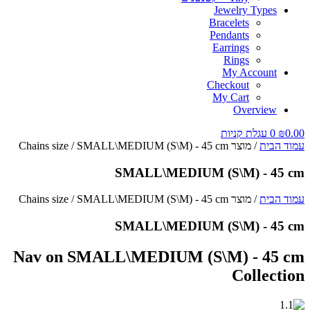
Jewelry Types
Bracelets
Pendants
Earrings
Rings
My Account
Checkout
My Cart
Overview
0.00
₪
0
עגלת קניות
עמוד הבית
/ מוצר Chains size / SMALL\MEDIUM (S\M) - 45 cm
SMALL\MEDIUM (S\M) - 45 cm
עמוד הבית
/ מוצר Chains size / SMALL\MEDIUM (S\M) - 45 cm
SMALL\MEDIUM (S\M) - 45 cm
Nav on SMALL\MEDIUM (S\M) - 45 cm
Collection