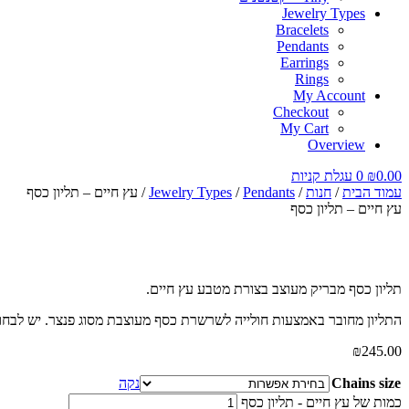
Jewelry Types
Bracelets
Pendants
Earrings
Rings
My Account
Checkout
My Cart
Overview
0.00
₪
0
עגלת קניות
עמוד הבית
/
חנות
/
Pendants
/
Jewelry Types
/ עץ חיים – תליון כסף
עץ חיים – תליון כסף
תליון כסף מבריק מעוצב בצורת מטבע עץ חיים.
התליון מחובר באמצעות חולייה לשרשרת כסף מעוצבת מסוג פנצר. יש לב
₪
245.00
Chains size
נקה
כמות של עץ חיים - תליון כסף