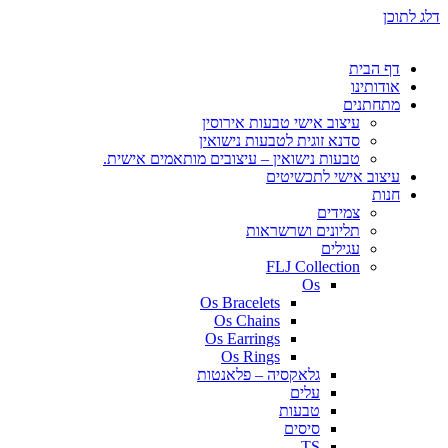
דלג לתוכן
דף הבית
אודותינו
מתחתנים
עיצוב אישי טבעות אירוסין
סדנא זוגית לטבעות נישואין
טבעות נישואין – עיצובים מותאמים אישית.
עיצוב אישי לתכשיטים
חנות
צמידים
תליונים ושרשראות
עגילים
FLJ Collection
Os
Os Bracelets
Os Chains
Os Earrings
Os Rings
גלאקסיה – פלאנטות
עלים
טבעות
סיסים
TS