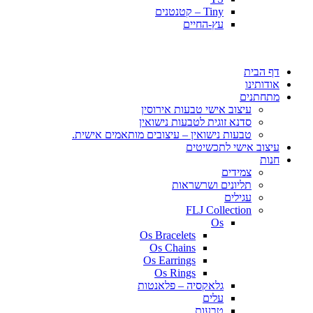
Tiny – קטנטנים
עץ-החיים
דף הבית
אודותינו
מתחתנים
עיצוב אישי טבעות אירוסין
סדנא זוגית לטבעות נישואין
טבעות נישואין – עיצובים מותאמים אישית.
עיצוב אישי לתכשיטים
חנות
צמידים
תליונים ושרשראות
עגילים
FLJ Collection
Os
Os Bracelets
Os Chains
Os Earrings
Os Rings
גלאקסיה – פלאנטות
עלים
טבעות