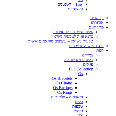
Tiny – קטנטנים
עץ-החיים
דף הבית
אודותינו
מתחתנים
עיצוב אישי טבעות אירוסין
סדנא זוגית לטבעות נישואין
טבעות נישואין – עיצובים מותאמים אישית.
עיצוב אישי לתכשיטים
חנות
צמידים
תליונים ושרשראות
עגילים
FLJ Collection
Os
Os Bracelets
Os Chains
Os Earrings
Os Rings
גלאקסיה – פלאנטות
עלים
טבעות
סיסים
TS