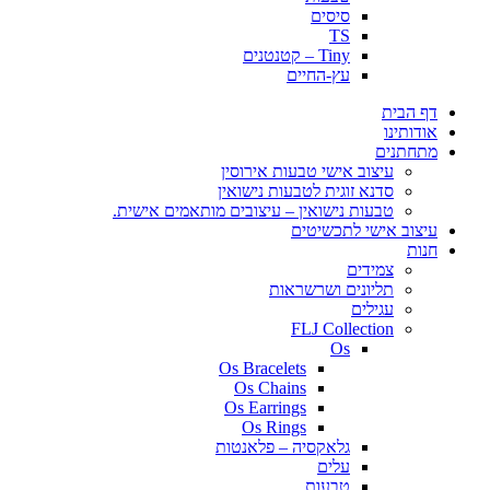
סיסים
TS
Tiny – קטנטנים
עץ-החיים
דף הבית
אודותינו
מתחתנים
עיצוב אישי טבעות אירוסין
סדנא זוגית לטבעות נישואין
טבעות נישואין – עיצובים מותאמים אישית.
עיצוב אישי לתכשיטים
חנות
צמידים
תליונים ושרשראות
עגילים
FLJ Collection
Os
Os Bracelets
Os Chains
Os Earrings
Os Rings
גלאקסיה – פלאנטות
עלים
טבעות