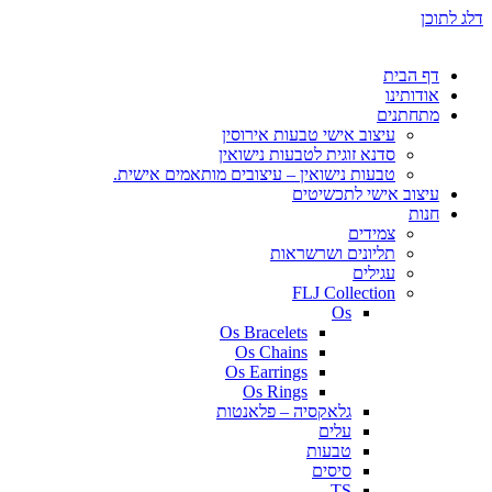
דלג לתוכן
דף הבית
אודותינו
מתחתנים
עיצוב אישי טבעות אירוסין
סדנא זוגית לטבעות נישואין
טבעות נישואין – עיצובים מותאמים אישית.
עיצוב אישי לתכשיטים
חנות
צמידים
תליונים ושרשראות
עגילים
FLJ Collection
Os
Os Bracelets
Os Chains
Os Earrings
Os Rings
גלאקסיה – פלאנטות
עלים
טבעות
סיסים
TS