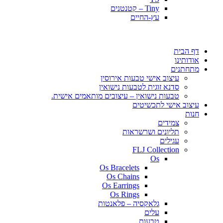
Tiny – קטנטנים
עץ-החיים
דף הבית
אודותינו
מתחתנים
עיצוב אישי טבעות אירוסין
סדנא זוגית לטבעות נישואין
טבעות נישואין – עיצובים מותאמים אישית.
עיצוב אישי לתכשיטים
חנות
צמידים
תליונים ושרשראות
עגילים
FLJ Collection
Os
Os Bracelets
Os Chains
Os Earrings
Os Rings
גלאקסיה – פלאנטות
עלים
טבעות