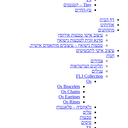
Tiny – קטנטנים
עץ-החיים
דף הבית
אודותינו
מתחתנים
עיצוב אישי טבעות אירוסין
סדנא זוגית לטבעות נישואין
טבעות נישואין – עיצובים מותאמים אישית.
עיצוב אישי לתכשיטים
חנות
צמידים
תליונים ושרשראות
עגילים
FLJ Collection
Os
Os Bracelets
Os Chains
Os Earrings
Os Rings
גלאקסיה – פלאנטות
עלים
טבעות
סיסים
TS