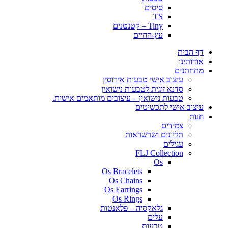
סיסים
TS
Tiny – קטנטנים
עץ-החיים
דף הבית
אודותינו
מתחתנים
עיצוב אישי טבעות אירוסין
סדנא זוגית לטבעות נישואין
טבעות נישואין – עיצובים מותאמים אישית.
עיצוב אישי לתכשיטים
חנות
צמידים
תליונים ושרשראות
עגילים
FLJ Collection
Os
Os Bracelets
Os Chains
Os Earrings
Os Rings
גלאקסיה – פלאנטות
עלים
טבעות