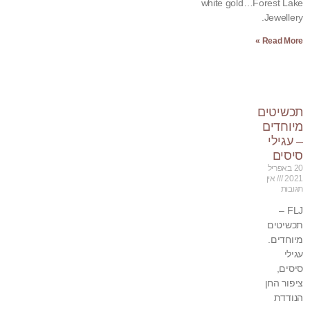
white gold…Forest Lake
Jewellery.
Read More »
תכשיטים
מיוחדים
– עגילי
סיסים
20 באפריל
2021
אין
תגובות
FLJ –
תכשיטים
מיוחדים.
עגילי
סיסים,
ציפור החן
הנודדת