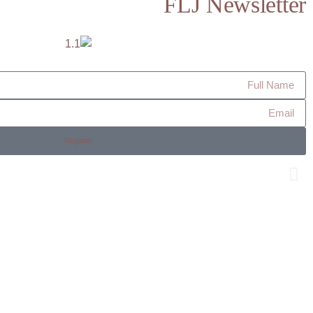
FLJ Newsletter
Register
Os Collection
New on Store
SHOP NOW!