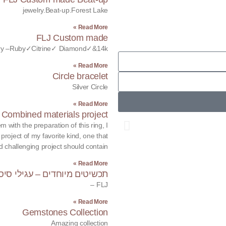
jewelry.Beat-up.Forest Lake
Read More »
FLJ Custom made
lry –Ruby✓Citrine✓ Diamond✓&14k
Read More »
Circle bracelet
Silver Circle
Read More »
Combined materials project
with the preparation of this ring, I
project of my favorite kind, one that
d challenging project should contain:
Your Dreams
Read More »
תכשיטים מיוחדים – עגילי סיס
FLJ –
Custom Jewelry
Read More »
Gemstones Collection
WATCH IT
Amazing collection