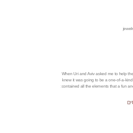
jewe
When Uri and Aviv asked me to help them 
knew it was going to be a one-of-a-kind 
contained all the elements that a fun an
Create 
ים