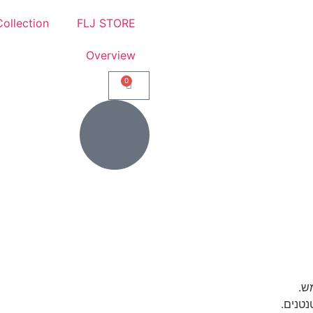
ollection
FLJ STORE
Overview
0
ש.
נטנים.