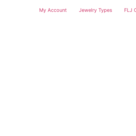
My Account
Jewelry Types
FLJ C