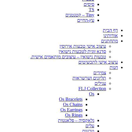
סיסים
TS
Tiny – קטנטנים
עץ-החיים
דף הבית
אודותינו
מתחתנים
עיצוב אישי טבעות אירוסין
סדנא זוגית לטבעות נישואין
טבעות נישואין – עיצובים מותאמים אישית.
עיצוב אישי לתכשיטים
חנות
צמידים
תליונים ושרשראות
עגילים
FLJ Collection
Os
Os Bracelets
Os Chains
Os Earrings
Os Rings
גלאקסיה – פלאנטות
עלים
טבעות