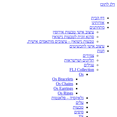
דלג לתוכן
דף הבית
אודותינו
מתחתנים
עיצוב אישי טבעות אירוסין
סדנא זוגית לטבעות נישואין
טבעות נישואין – עיצובים מותאמים אישית.
עיצוב אישי לתכשיטים
חנות
צמידים
תליונים ושרשראות
עגילים
FLJ Collection
Os
Os Bracelets
Os Chains
Os Earrings
Os Rings
גלאקסיה – פלאנטות
עלים
טבעות
סיסים
TS