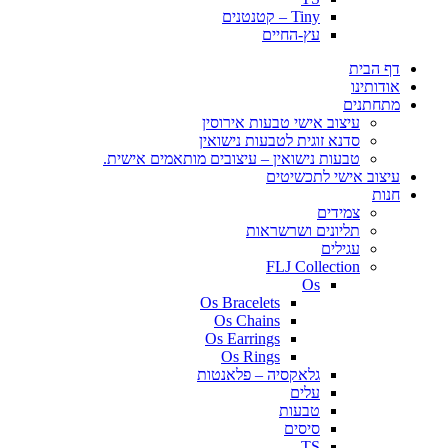
Tiny – קטנטנים
עץ-החיים
דף הבית
אודותינו
מתחתנים
עיצוב אישי טבעות אירוסין
סדנא זוגית לטבעות נישואין
טבעות נישואין – עיצובים מותאמים אישית.
עיצוב אישי לתכשיטים
חנות
צמידים
תליונים ושרשראות
עגילים
FLJ Collection
Os
Os Bracelets
Os Chains
Os Earrings
Os Rings
גלאקסיה – פלאנטות
עלים
טבעות
סיסים
TS