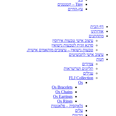
Tiny – קטנטנים
עץ-החיים
דף הבית
אודותינו
מתחתנים
עיצוב אישי טבעות אירוסין
סדנא זוגית לטבעות נישואין
טבעות נישואין – עיצובים מותאמים אישית.
עיצוב אישי לתכשיטים
חנות
צמידים
תליונים ושרשראות
עגילים
FLJ Collection
Os
Os Bracelets
Os Chains
Os Earrings
Os Rings
גלאקסיה – פלאנטות
עלים
טבעות