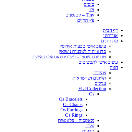
סיסים
TS
Tiny – קטנטנים
עץ-החיים
דף הבית
אודותינו
מתחתנים
עיצוב אישי טבעות אירוסין
סדנא זוגית לטבעות נישואין
טבעות נישואין – עיצובים מותאמים אישית.
עיצוב אישי לתכשיטים
חנות
צמידים
תליונים ושרשראות
עגילים
FLJ Collection
Os
Os Bracelets
Os Chains
Os Earrings
Os Rings
גלאקסיה – פלאנטות
עלים
טבעות