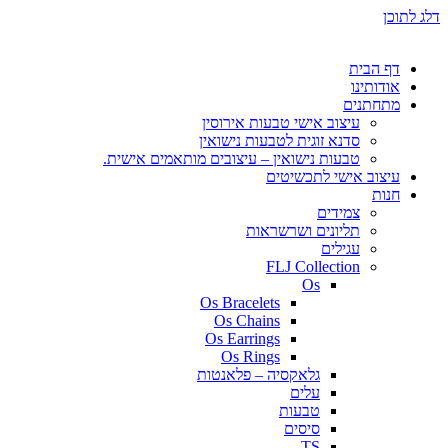
דלג לתוכן
דף הבית
אודותינו
מתחתנים
עיצוב אישי טבעות אירוסין
סדנא זוגית לטבעות נישואין
טבעות נישואין – עיצובים מותאמים אישית.
עיצוב אישי לתכשיטים
חנות
צמידים
תליונים ושרשראות
עגילים
FLJ Collection
Os
Os Bracelets
Os Chains
Os Earrings
Os Rings
גלאקסיה – פלאנטות
עלים
טבעות
סיסים
TS