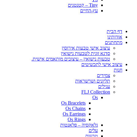
Tiny – קטנטנים
עץ-החיים
דף הבית
אודותינו
מתחתנים
עיצוב אישי טבעות אירוסין
סדנא זוגית לטבעות נישואין
טבעות נישואין – עיצובים מותאמים אישית.
עיצוב אישי לתכשיטים
חנות
צמידים
תליונים ושרשראות
עגילים
FLJ Collection
Os
Os Bracelets
Os Chains
Os Earrings
Os Rings
גלאקסיה – פלאנטות
עלים
טבעות