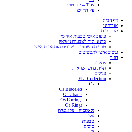
Tiny – קטנטנים
עץ-החיים
דף הבית
אודותינו
מתחתנים
עיצוב אישי טבעות אירוסין
סדנא זוגית לטבעות נישואין
טבעות נישואין – עיצובים מותאמים אישית.
עיצוב אישי לתכשיטים
חנות
צמידים
תליונים ושרשראות
עגילים
FLJ Collection
Os
Os Bracelets
Os Chains
Os Earrings
Os Rings
גלאקסיה – פלאנטות
עלים
טבעות
סיסים
TS