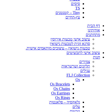
סיסים
TS
Tiny – קטנטנים
עץ-החיים
דף הבית
אודותינו
מתחתנים
עיצוב אישי טבעות אירוסין
סדנא זוגית לטבעות נישואין
טבעות נישואין – עיצובים מותאמים אישית.
עיצוב אישי לתכשיטים
חנות
צמידים
תליונים ושרשראות
עגילים
FLJ Collection
Os
Os Bracelets
Os Chains
Os Earrings
Os Rings
גלאקסיה – פלאנטות
עלים
טבעות