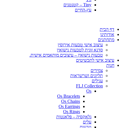
Tiny – קטנטנים
עץ-החיים
דף הבית
אודותינו
מתחתנים
עיצוב אישי טבעות אירוסין
סדנא זוגית לטבעות נישואין
טבעות נישואין – עיצובים מותאמים אישית.
עיצוב אישי לתכשיטים
חנות
צמידים
תליונים ושרשראות
עגילים
FLJ Collection
Os
Os Bracelets
Os Chains
Os Earrings
Os Rings
גלאקסיה – פלאנטות
עלים
טבעות