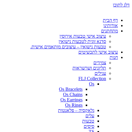
דלג לתוכן
דף הבית
אודותינו
מתחתנים
עיצוב אישי טבעות אירוסין
סדנא זוגית לטבעות נישואין
טבעות נישואין – עיצובים מותאמים אישית.
עיצוב אישי לתכשיטים
חנות
צמידים
תליונים ושרשראות
עגילים
FLJ Collection
Os
Os Bracelets
Os Chains
Os Earrings
Os Rings
גלאקסיה – פלאנטות
עלים
טבעות
סיסים
TS