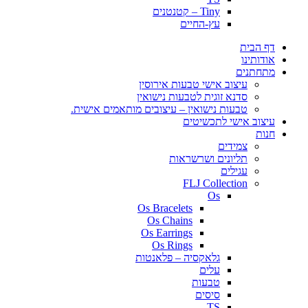
Tiny – קטנטנים
עץ-החיים
דף הבית
אודותינו
מתחתנים
עיצוב אישי טבעות אירוסין
סדנא זוגית לטבעות נישואין
טבעות נישואין – עיצובים מותאמים אישית.
עיצוב אישי לתכשיטים
חנות
צמידים
תליונים ושרשראות
עגילים
FLJ Collection
Os
Os Bracelets
Os Chains
Os Earrings
Os Rings
גלאקסיה – פלאנטות
עלים
טבעות
סיסים
TS