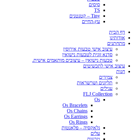
סיסים
TS
Tiny – קטנטנים
עץ-החיים
דף הבית
אודותינו
מתחתנים
עיצוב אישי טבעות אירוסין
סדנא זוגית לטבעות נישואין
טבעות נישואין – עיצובים מותאמים אישית.
עיצוב אישי לתכשיטים
חנות
צמידים
תליונים ושרשראות
עגילים
FLJ Collection
Os
Os Bracelets
Os Chains
Os Earrings
Os Rings
גלאקסיה – פלאנטות
עלים
טבעות