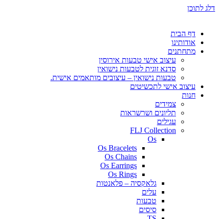
דלג לתוכן
דף הבית
אודותינו
מתחתנים
עיצוב אישי טבעות אירוסין
סדנא זוגית לטבעות נישואין
טבעות נישואין – עיצובים מותאמים אישית.
עיצוב אישי לתכשיטים
חנות
צמידים
תליונים ושרשראות
עגילים
FLJ Collection
Os
Os Bracelets
Os Chains
Os Earrings
Os Rings
גלאקסיה – פלאנטות
עלים
טבעות
סיסים
TS