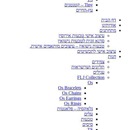
Tiny – קטנטנים
עץ-החיים
דף הבית
אודותינו
מתחתנים
עיצוב אישי טבעות אירוסין
סדנא זוגית לטבעות נישואין
טבעות נישואין – עיצובים מותאמים אישית.
עיצוב אישי לתכשיטים
חנות
צמידים
תליונים ושרשראות
עגילים
FLJ Collection
Os
Os Bracelets
Os Chains
Os Earrings
Os Rings
גלאקסיה – פלאנטות
עלים
טבעות
סיסים
TS