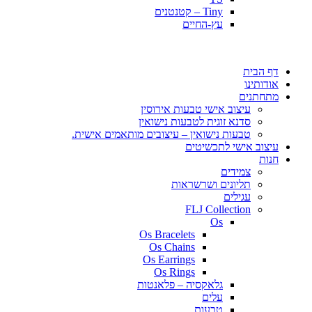
Tiny – קטנטנים
עץ-החיים
דף הבית
אודותינו
מתחתנים
עיצוב אישי טבעות אירוסין
סדנא זוגית לטבעות נישואין
טבעות נישואין – עיצובים מותאמים אישית.
עיצוב אישי לתכשיטים
חנות
צמידים
תליונים ושרשראות
עגילים
FLJ Collection
Os
Os Bracelets
Os Chains
Os Earrings
Os Rings
גלאקסיה – פלאנטות
עלים
טבעות