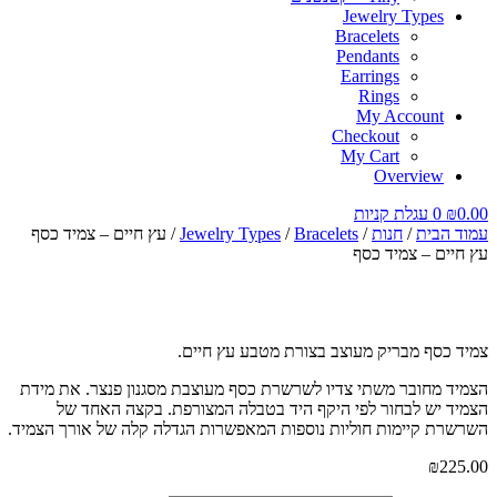
Jewelry Types
Bracelets
Pendants
Earrings
Rings
My Account
Checkout
My Cart
Overview
0.00
₪
0
עגלת קניות
עמוד הבית
/
חנות
/
Bracelets
/
Jewelry Types
/ עץ חיים – צמיד כסף
עץ חיים – צמיד כסף
צמיד כסף מבריק מעוצב בצורת מטבע עץ חיים.
הצמיד מחובר משתי צדיו לשרשרת כסף מעוצבת מסגנון פנצר. את מידת
הצמיד יש לבחור לפי היקף היד בטבלה המצורפת. בקצה האחד של
השרשרת קיימות חוליות נוספות המאפשרות הגדלה קלה של אורך הצמיד.
₪
225.00