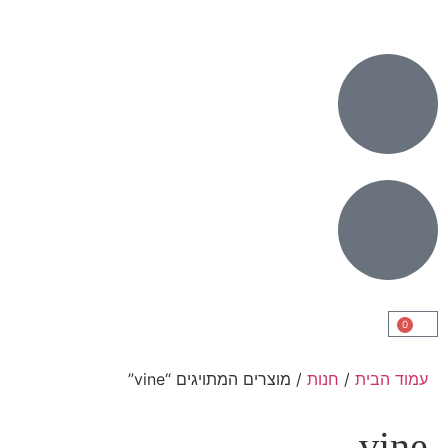
0
עמוד הבית
/
חנות
/ מוצרים המתויגים “vine”
vine