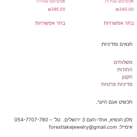
אמטיסט סגולות
אמטיסט סגולות
₪
385.00
₪
340.00
בחר אפשרויות
בחר אפשרויות
תנאים ומדיניות:
Os Collection
New on Store
משלוחים
החזרות
תקנון
SHOP NOW!
מדיניות פרטיות
תכשיט אגם היער.
מלון הנשיא, אחד-העם 3 ירושלים. טל' – 054-7707-780
אימייל: forestlakejewelry@gmail.com