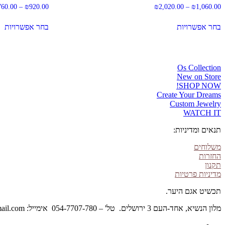
1,060.00
₪
–
2,020.00
₪
טווח
920.00
₪
–
760.00
מחירים:
למוצר
למ
בחר אפשרויות
בחר אפשרויות
זה
זה
עד
יש
יש
מספר
מס
סוגים.
סו
ניתן
ני
Os Collection
לבחור
לב
New on Store
את
א
SHOP NOW!
האפשרויות
הא
Create Your Dreams
בעמוד
בע
Custom Jewelry
המוצר
המ
WATCH IT
תנאים ומדיניות:
משלוחים
החזרות
תקנון
מדיניות פרטיות
תכשיט אגם היער.
מלון הנשיא, אחד-העם 3 ירושלים. טל' – 054-7707-780 אימייל: forestlakejewelry@gmail.com