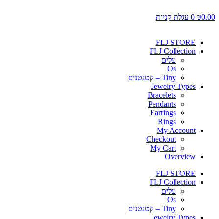
דלג
0.00
לתוכן
₪
0
עגלת קניות
FLJ STORE
FLJ Collection
עלים
Os
Tiny – קטנטנים
Jewelry Types
Bracelets
Pendants
Earrings
Rings
My Account
Checkout
My Cart
Overview
FLJ STORE
FLJ Collection
עלים
Os
Tiny – קטנטנים
Jewelry Types