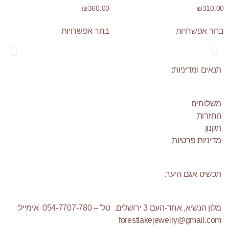
₪
360.00
₪
310.00
בחר אפשרויות
בחר אפשרויות
תנאים ומדיניות:
Os Collection
New on Store
משלוחים
החזרות
תקנון
SHOP NOW!
מדיניות פרטיות
תכשיט אגם היער.
מלון הנשיא, אחד-העם 3 ירושלים. טל' – 054-7707-780 אימייל:
forestlakejewelry@gmail.com