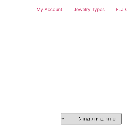
My Account
Jewelry Types
FLJ C