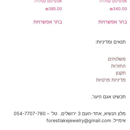
אמטיסט סגולות
אמטיסט סגולות
₪
385.00
₪
340.00
בחר אפשרויות
בחר אפשרויות
תנאים ומדיניות:
Os Collection
New on Store
משלוחים
החזרות
תקנון
SHOP NOW!
מדיניות פרטיות
תכשיט אגם היער.
מלון הנשיא, אחד-העם 3 ירושלים. טל' – 054-7707-780
אימייל: forestlakejewelry@gmail.com