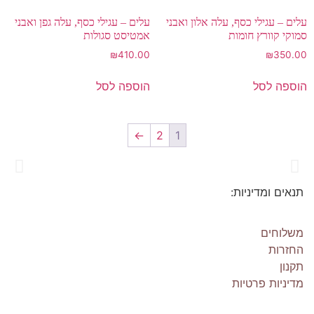
עלים – עגילי כסף, עלה אלון ואבני
עלים – עגילי כסף, עלה גפן ואבני
סמוקי קוורץ חומות
אמטיסט סגולות
₪
410.00
₪
350.00
הוספה לסל
הוספה לסל
←
2
1
תנאים ומדיניות:
Os Collection
New on Store
משלוחים
החזרות
תקנון
SHOP NOW!
מדיניות פרטיות