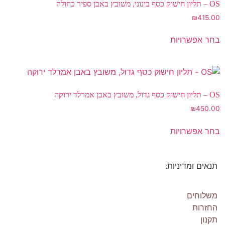
OS – תליון חישוק כסף בינוני, משובץ באבן ספיר כחולה
₪
415.00
בחר אפשרויות
OS – תליון חישוק כסף גדול, משובץ באבן אמרלד ירוקה
₪
450.00
בחר אפשרויות
תנאים ומדיניות:
Os Collection
New on Store
משלוחים
החזרות
תקנון
SHOP NOW!