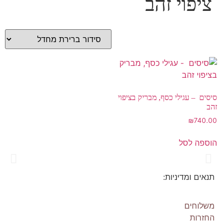
ציפוי זהב
סיסים – עגילי כסף, מבריק בציפוי
זהב
₪
740.00
הוספה לסל
תנאים ומדיניות:
Os Collection
New on Store
משלוחים
החזרות