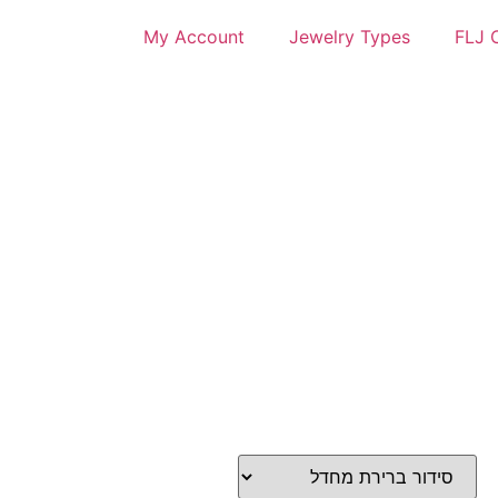
My Account
Jewelry Types
FLJ C