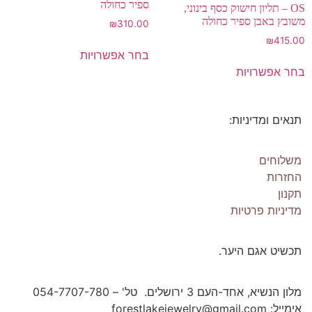
ספיר כחולה
OS – תליון חישוק כסף בינוני,
משובץ באבן ספיר כחולה
₪
310.00
₪
415.00
בחר אפשרויות
בחר אפשרויות
תנאים ומדיניות:
Os Collection
New on Store
משלוחים
החזרות
תקנון
SHOP NOW!
מדיניות פרטיות
תכשיט אגם היער.
מלון הנשיא, אחד-העם 3 ירושלים. טל' – 054-7707-780
אימייל: forestlakejewelry@gmail.com