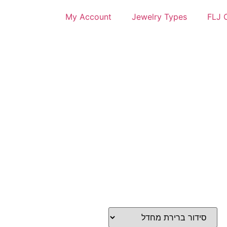
My Account
Jewelry Types
FLJ C