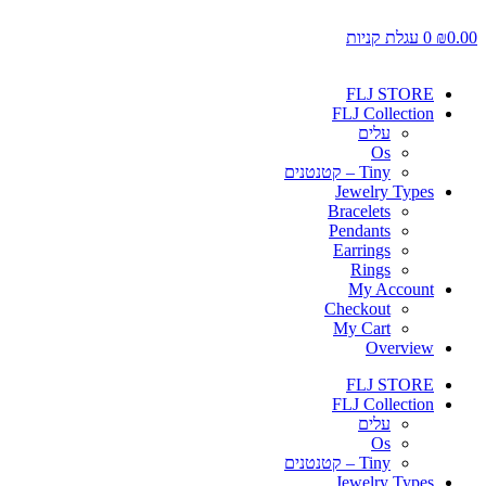
לג
תוכן
0.00
₪
0
עגלת קניות
FLJ STORE
FLJ Collection
עלים
Os
Tiny – קטנטנים
Jewelry Types
Bracelets
Pendants
Earrings
Rings
My Account
Checkout
My Cart
Overview
FLJ STORE
FLJ Collection
עלים
Os
Tiny – קטנטנים
Jewelry Types