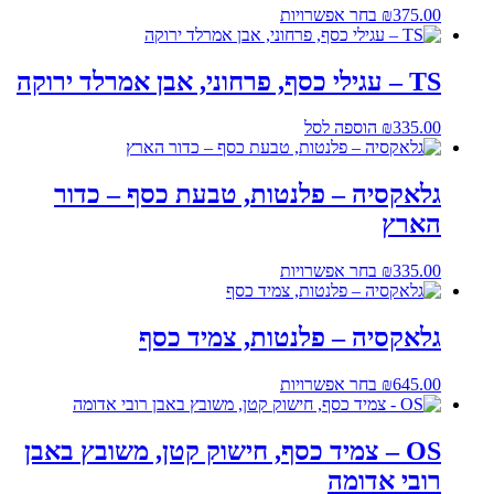
למוצר
375.00
₪
בחר אפשרויות
זה
יש
מספר
TS – עגילי כסף, פרחוני, אבן אמרלד ירוקה
סוגים.
ניתן
335.00
₪
הוספה לסל
לבחור
את
האפשרויות
גלאקסיה – פלנטות, טבעת כסף – כדור
בעמוד
המוצר
הארץ
למוצר
335.00
₪
בחר אפשרויות
זה
יש
מספר
גלאקסיה – פלנטות, צמיד כסף
סוגים.
ניתן
למוצר
645.00
₪
בחר אפשרויות
לבחור
זה
את
יש
האפשרויות
מספר
OS – צמיד כסף, חישוק קטן, משובץ באבן
בעמוד
סוגים.
המוצר
רובי אדומה
ניתן